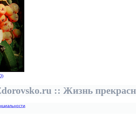
0)
dorovsko.ru :: Жизнь прекрас
нциальности
.