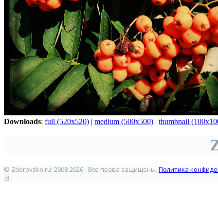
Downloads
:
full (520x520)
|
medium (500x500)
|
thumbnail (100x10
Z
© Zdorovsko.ru' 2008-2026 - Все права защищены.
Политика конфиде