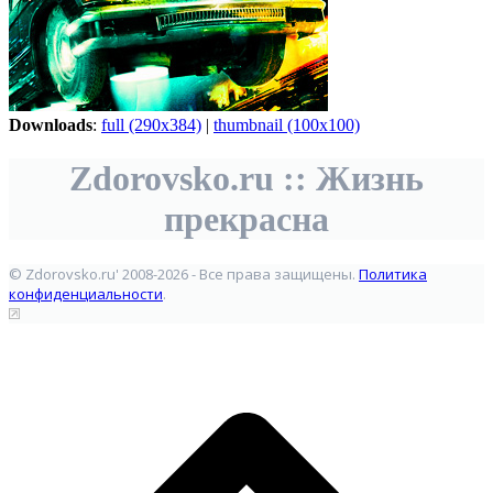
Downloads
:
full (290x384)
|
thumbnail (100x100)
Zdorovsko.ru :: Жизнь
прекрасна
© Zdorovsko.ru' 2008-2026 - Все права защищены.
Политика
конфиденциальности
.