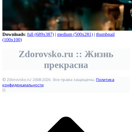
Downloads
:
full (689x387)
|
medium (500x281)
|
thumbnail
(100x100)
Zdorovsko.ru :: Жизнь
прекрасна
© Zdorovsko.ru' 2008-2026 - Все права защищены.
Политика
конфиденциальности
.