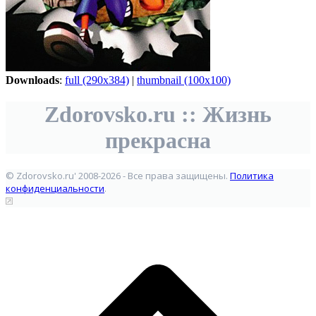
Downloads
:
full (290x384)
|
thumbnail (100x100)
Zdorovsko.ru :: Жизнь
прекрасна
© Zdorovsko.ru' 2008-2026 - Все права защищены.
Политика
конфиденциальности
.