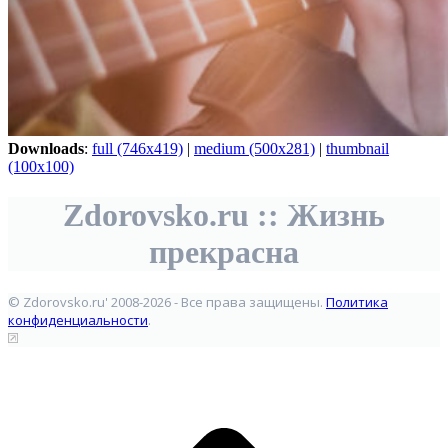
Downloads
:
full (746x419)
|
medium (500x281)
|
thumbnail
(100x100)
Zdorovsko.ru :: Жизнь
прекрасна
© Zdorovsko.ru' 2008-2026 - Все права защищены.
Политика
конфиденциальности
.