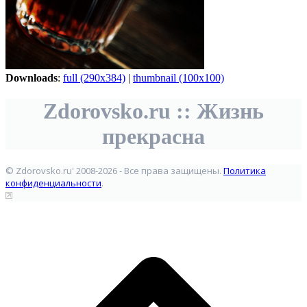
Downloads
:
full (290x384)
|
thumbnail (100x100)
Zdorovsko.ru :: Жизнь
прекрасна
© Zdorovsko.ru' 2008-2026 - Все права защищены.
Политика
конфиденциальности
.