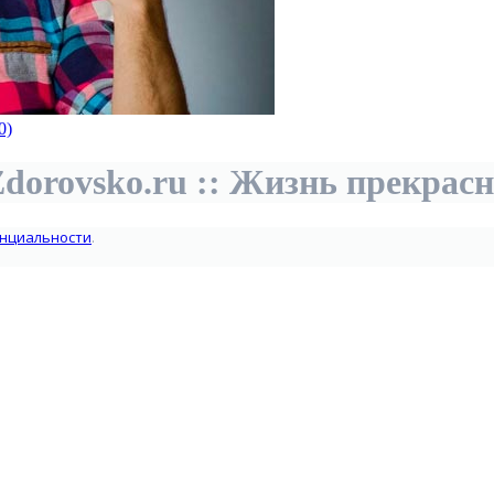
0)
dorovsko.ru :: Жизнь прекрас
нциальности
.