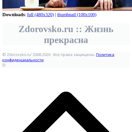
Downloads
:
full (480x320)
|
thumbnail (100x100)
Zdorovsko.ru :: Жизнь
прекрасна
© Zdorovsko.ru' 2008-2026 - Все права защищены.
Политика
конфиденциальности
.