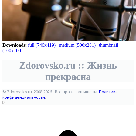
Downloads
:
full (746x419)
|
medium (500x281)
|
thumbnail
(100x100)
Zdorovsko.ru :: Жизнь
прекрасна
© Zdorovsko.ru' 2008-2026 - Все права защищены.
Политика
конфиденциальности
.