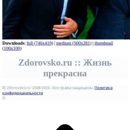
Downloads
:
full (746x419)
|
medium (500x281)
|
thumbnail
(100x100)
Zdorovsko.ru :: Жизнь
прекрасна
© Zdorovsko.ru' 2008-2026 - Все права защищены.
Политика
конфиденциальности
.