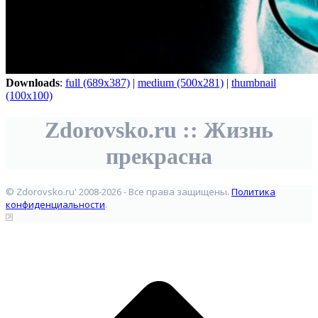
Downloads
:
full (689x387)
|
medium (500x281)
|
thumbnail
(100x100)
Zdorovsko.ru :: Жизнь
прекрасна
© Zdorovsko.ru' 2008-2026 - Все права защищены.
Политика
конфиденциальности
.