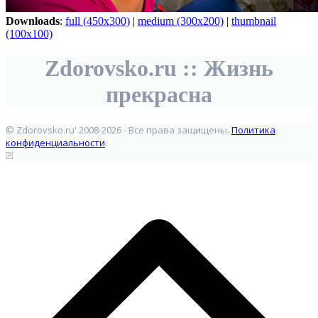
Downloads
:
full (450x300)
|
medium (300x200)
|
thumbnail
(100x100)
Zdorovsko.ru :: Жизнь
прекрасна
© Zdorovsko.ru' 2008-2026 - Все права защищены.
Политика
конфиденциальности
.