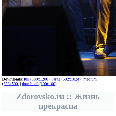
Downloads
:
full (800x1200)
|
large (682x1024)
|
medium
(333x500)
|
thumbnail (100x100)
Zdorovsko.ru :: Жизнь
прекрасна