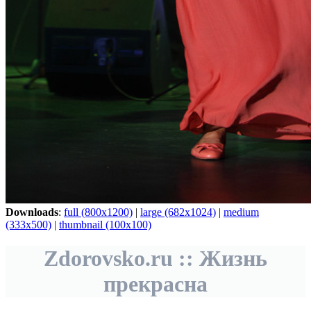
Downloads
:
full (800x1200)
|
large (682x1024)
|
medium
(333x500)
|
thumbnail (100x100)
Zdorovsko.ru :: Жизнь
прекрасна