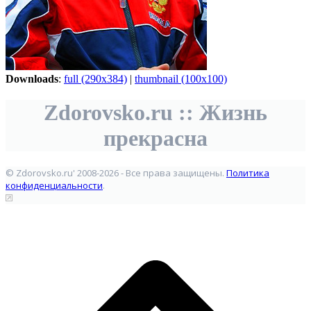
Downloads
:
full (290x384)
|
thumbnail (100x100)
Zdorovsko.ru :: Жизнь
прекрасна
© Zdorovsko.ru' 2008-2026 - Все права защищены.
Политика
конфиденциальности
.