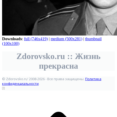
Downloads
:
full (746x419)
|
medium (500x281)
|
thumbnail
(100x100)
Zdorovsko.ru :: Жизнь
прекрасна
© Zdorovsko.ru' 2008-2026 - Все права защищены.
Политика
конфиденциальности
.