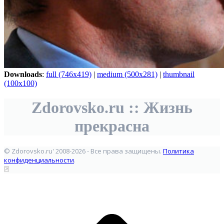
Downloads
:
full (746x419)
|
medium (500x281)
|
thumbnail
(100x100)
Zdorovsko.ru :: Жизнь
прекрасна
© Zdorovsko.ru' 2008-2026 - Все права защищены.
Политика
конфиденциальности
.