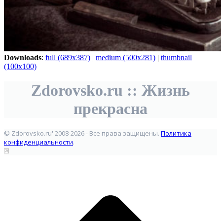
Downloads
:
full (689x387)
|
medium (500x281)
|
thumbnail
(100x100)
Zdorovsko.ru :: Жизнь
прекрасна
© Zdorovsko.ru' 2008-2026 - Все права защищены.
Политика
конфиденциальности
.