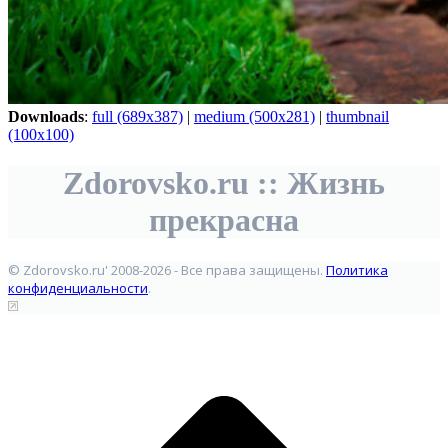
Downloads
:
full (689x387)
|
medium (500x281)
|
thumbnail
(100x100)
Zdorovsko.ru :: Жизнь
прекрасна
© Zdorovsko.ru' 2008-2026 - Все права защищены.
Политика
конфиденциальности
.