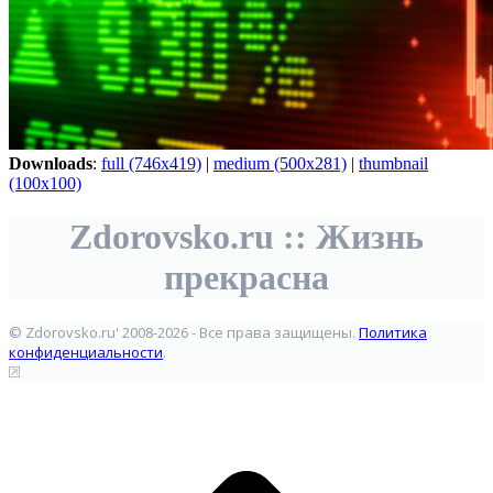
Downloads
:
full (746x419)
|
medium (500x281)
|
thumbnail
(100x100)
Zdorovsko.ru :: Жизнь
прекрасна
© Zdorovsko.ru' 2008-2026 - Все права защищены.
Политика
конфиденциальности
.