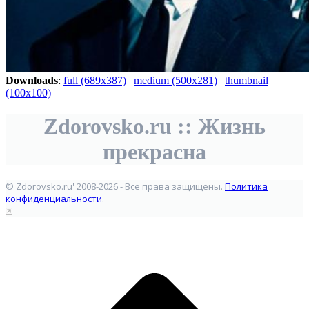
Downloads
:
full (689x387)
|
medium (500x281)
|
thumbnail
(100x100)
Zdorovsko.ru :: Жизнь
прекрасна
© Zdorovsko.ru' 2008-2026 - Все права защищены.
Политика
конфиденциальности
.