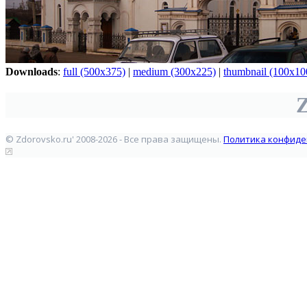
Downloads
:
full (500x375)
|
medium (300x225)
|
thumbnail (100x10
Z
© Zdorovsko.ru' 2008-2026 - Все права защищены.
Политика конфиде