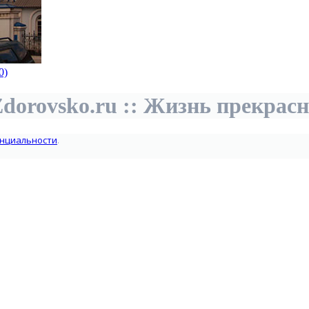
0)
dorovsko.ru :: Жизнь прекрас
нциальности
.