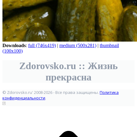
Downloads
:
full (746x419)
|
medium (500x281)
|
thumbnail
(100x100)
Zdorovsko.ru :: Жизнь
прекрасна
© Zdorovsko.ru' 2008-2026 - Все права защищены.
Политика
конфиденциальности
.