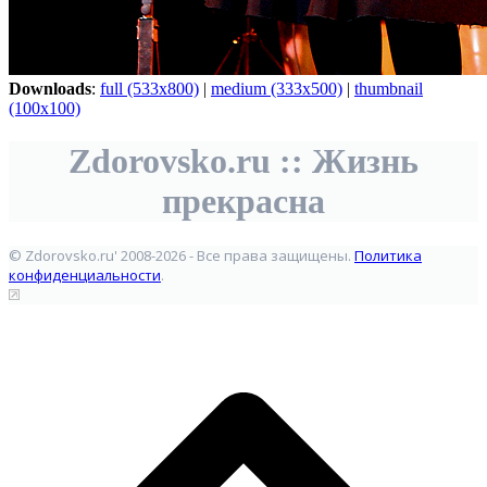
Downloads
:
full (533x800)
|
medium (333x500)
|
thumbnail
(100x100)
Zdorovsko.ru :: Жизнь
прекрасна
© Zdorovsko.ru' 2008-2026 - Все права защищены.
Политика
конфиденциальности
.