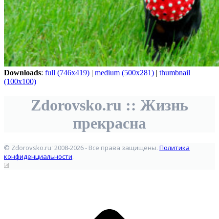
Downloads
:
full (746x419)
|
medium (500x281)
|
thumbnail
(100x100)
Zdorovsko.ru :: Жизнь
прекрасна
© Zdorovsko.ru' 2008-2026 - Все права защищены.
Политика
конфиденциальности
.