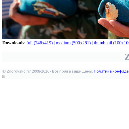
Downloads
:
full (746x419)
|
medium (500x281)
|
thumbnail (100x10
Z
© Zdorovsko.ru' 2008-2026 - Все права защищены.
Политика конфиде