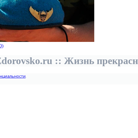
0)
dorovsko.ru :: Жизнь прекрас
нциальности
.