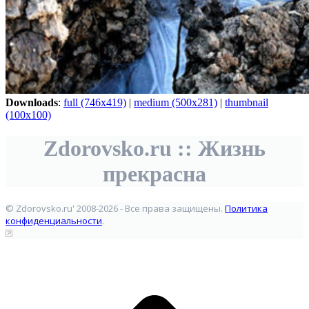
Downloads
:
full (746x419)
|
medium (500x281)
|
thumbnail
(100x100)
Zdorovsko.ru :: Жизнь
прекрасна
© Zdorovsko.ru' 2008-2026 - Все права защищены.
Политика
конфиденциальности
.