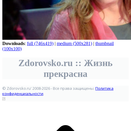
Downloads
:
full (746x419)
|
medium (500x281)
|
thumbnail
(100x100)
Zdorovsko.ru :: Жизнь
прекрасна
© Zdorovsko.ru' 2008-2026 - Все права защищены.
Политика
конфиденциальности
.