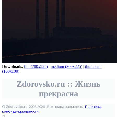
Downloads
:
full (700x525)
|
medium (300x225)
|
thumbnail
(100x100)
Zdorovsko.ru :: Жизнь
прекрасна
© Zdorovsko.ru' 2008-2026 - Все права защищены.
Политика
конфиденциальности
.