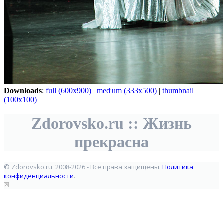
Downloads
:
full (600x900)
|
medium (333x500)
|
thumbnail
(100x100)
Zdorovsko.ru :: Жизнь
прекрасна
© Zdorovsko.ru' 2008-2026 - Все права защищены.
Политика
конфиденциальности
.