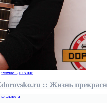
|
thumbnail (100x100)
dorovsko.ru :: Жизнь прекрас
нциальности
.