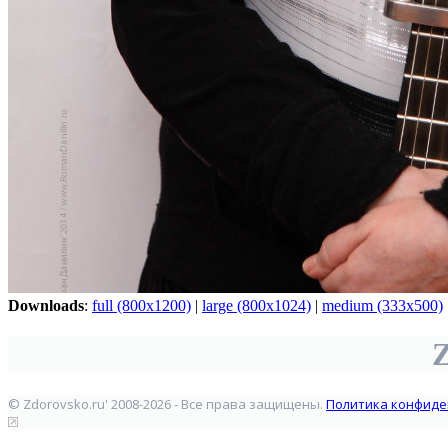
Downloads
:
full (800x1200)
|
large (800x1024)
|
medium (333x500)
Z
© Zdorovsko.ru' 2008-2026 - Все права защищены.
Политика конфиде