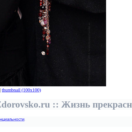
|
thumbnail (100x100)
dorovsko.ru :: Жизнь прекрас
нциальности
.