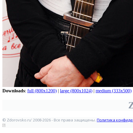
Downloads
:
full (800x1200)
|
large (800x1024)
|
medium (333x500)
Z
© Zdorovsko.ru' 2008-2026 - Все права защищены.
Политика конфиде