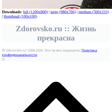
Downloads
:
full (1200x800)
|
large (980x766)
|
medium (500x333)
|
thumbnail (100x100)
Zdorovsko.ru :: Жизнь
прекрасна
© Zdorovsko.ru' 2008-2026 - Все права защищены.
Политика
конфиденциальности
.