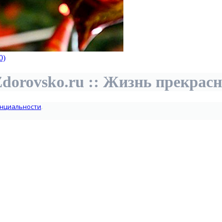
0)
dorovsko.ru :: Жизнь прекрас
нциальности
.