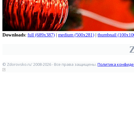
Downloads
:
full (689x387)
|
medium (500x281)
|
thumbnail (100x10
Z
© Zdorovsko.ru' 2008-2026 - Все права защищены.
Политика конфиде