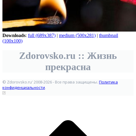
Downloads
:
full (689x387)
|
medium (500x281)
|
thumbnail
(100x100)
Zdorovsko.ru :: Жизнь
прекрасна
© Zdorovsko.ru' 2008-2026 - Все права защищены.
Политика
конфиденциальности
.