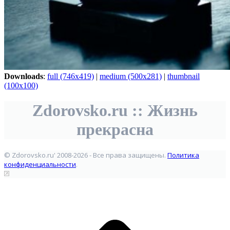
Downloads
:
full (746x419)
|
medium (500x281)
|
thumbnail
(100x100)
Zdorovsko.ru :: Жизнь
прекрасна
© Zdorovsko.ru' 2008-2026 - Все права защищены.
Политика
конфиденциальности
.