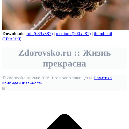
Downloads
:
full (689x387)
|
medium (500x281)
|
thumbnail
(100x100)
Zdorovsko.ru :: Жизнь
прекрасна
© Zdorovsko.ru' 2008-2026 - Все права защищены.
Политика
конфиденциальности
.