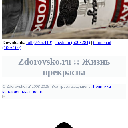
Downloads
:
full (746x419)
|
medium (500x281)
|
thumbnail
(100x100)
Zdorovsko.ru :: Жизнь
прекрасна
© Zdorovsko.ru' 2008-2026 - Все права защищены.
Политика
конфиденциальности
.