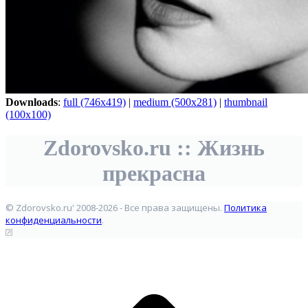
Downloads
:
full (746x419)
|
medium (500x281)
|
thumbnail
(100x100)
Zdorovsko.ru :: Жизнь
прекрасна
© Zdorovsko.ru' 2008-2026 - Все права защищены.
Политика
конфиденциальности
.