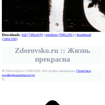
Downloads
:
full (746x419)
|
medium (500x281)
|
thumbnail
(100x100)
Zdorovsko.ru :: Жизнь
прекрасна
© Zdorovsko.ru' 2008-2026 - Все права защищены.
Политика
конфиденциальности
.