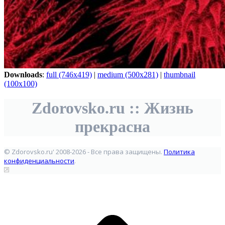
Downloads
:
full (746x419)
|
medium (500x281)
|
thumbnail
(100x100)
Zdorovsko.ru :: Жизнь
прекрасна
© Zdorovsko.ru' 2008-2026 - Все права защищены.
Политика
конфиденциальности
.