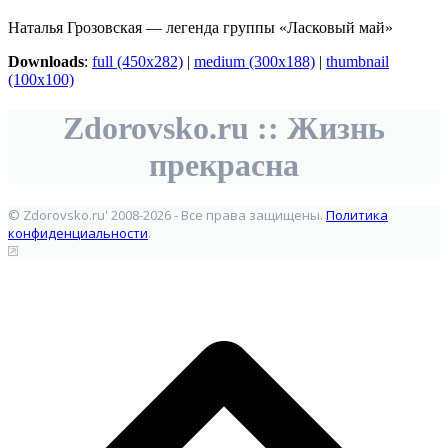
Наталья Грозовская — легенда группы «Ласковый май»
Downloads
:
full (450x282)
|
medium (300x188)
|
thumbnail
(100x100)
Zdorovsko.ru :: Жизнь
прекрасна
© Zdorovsko.ru' 2008-2026 - Все права защищены.
Политика
конфиденциальности
.