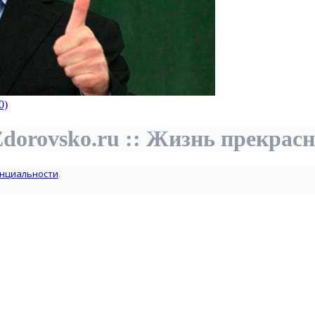
0)
dorovsko.ru :: Жизнь прекрас
нциальности
.