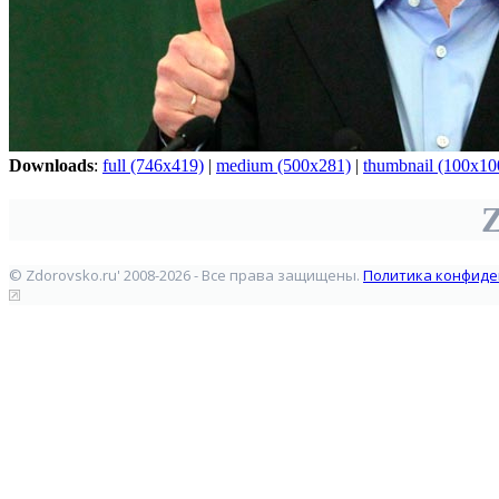
Downloads
:
full (746x419)
|
medium (500x281)
|
thumbnail (100x10
Z
© Zdorovsko.ru' 2008-2026 - Все права защищены.
Политика конфиде