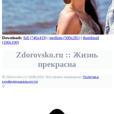
Downloads
:
full (746x419)
|
medium (500x281)
|
thumbnail
(100x100)
Zdorovsko.ru :: Жизнь
прекрасна
© Zdorovsko.ru' 2008-2026 - Все права защищены.
Политика
конфиденциальности
.