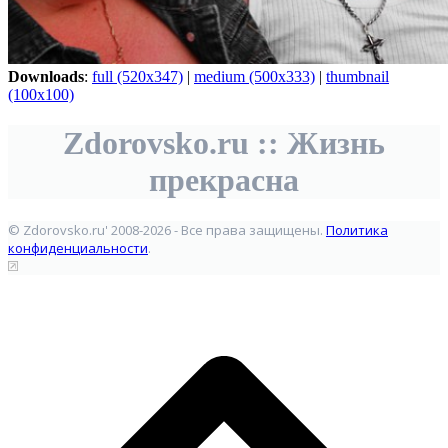
Downloads
:
full (520x347)
|
medium (500x333)
|
thumbnail
(100x100)
Zdorovsko.ru :: Жизнь
прекрасна
© Zdorovsko.ru' 2008-2026 - Все права защищены.
Политика
конфиденциальности
.