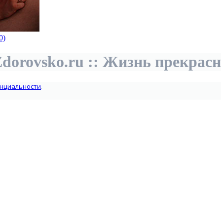
0)
dorovsko.ru :: Жизнь прекрас
нциальности
.