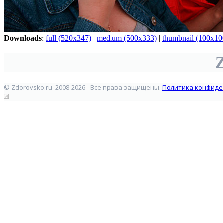
Downloads
:
full (520x347)
|
medium (500x333)
|
thumbnail (100x10
Z
© Zdorovsko.ru' 2008-2026 - Все права защищены.
Политика конфиде