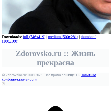
Downloads
:
full (746x419)
|
medium (500x281)
|
thumbnail
(100x100)
Zdorovsko.ru :: Жизнь
прекрасна
© Zdorovsko.ru' 2008-2026 - Все права защищены.
Политика
конфиденциальности
.