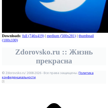
Downloads
:
full (746x419)
|
medium (500x281)
|
thumbnail
(100x100)
Zdorovsko.ru :: Жизнь
прекрасна
© Zdorovsko.ru' 2008-2026 - Все права защищены.
Политика
конфиденциальности
.