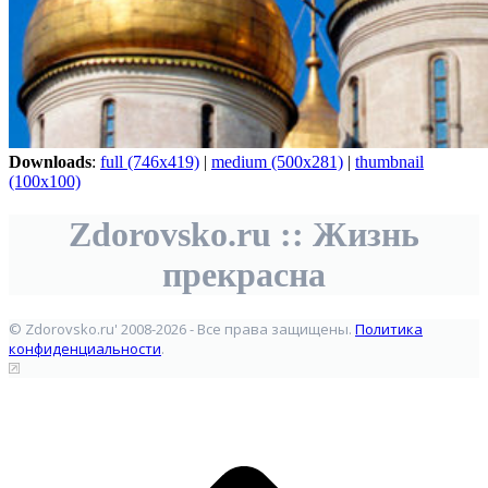
Downloads
:
full (746x419)
|
medium (500x281)
|
thumbnail
(100x100)
Zdorovsko.ru :: Жизнь
прекрасна
© Zdorovsko.ru' 2008-2026 - Все права защищены.
Политика
конфиденциальности
.