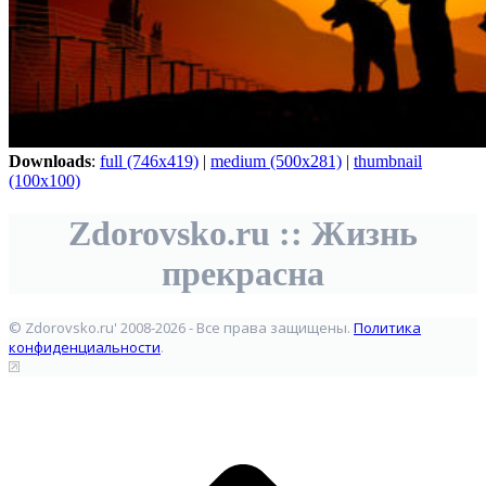
Downloads
:
full (746x419)
|
medium (500x281)
|
thumbnail
(100x100)
Zdorovsko.ru :: Жизнь
прекрасна
© Zdorovsko.ru' 2008-2026 - Все права защищены.
Политика
конфиденциальности
.